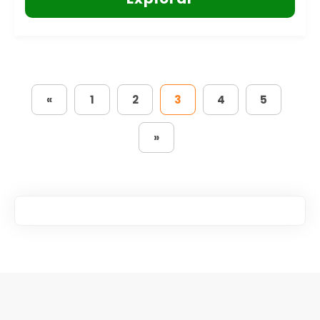
«
1
2
3
4
5
»