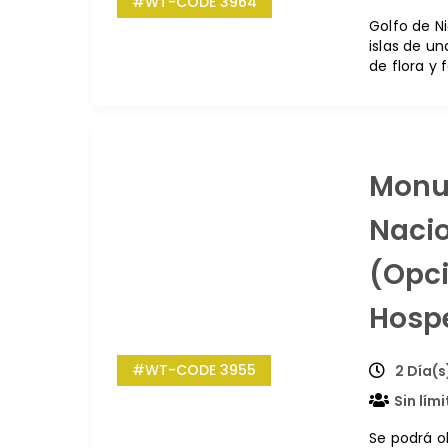
#WT-CODE 3964
Golfo de N
islas de un
de flora y 
Monu
Naci
(Opc
Hosp
#WT-CODE 3955
2 Día(s
Sin lím
Se podrá o