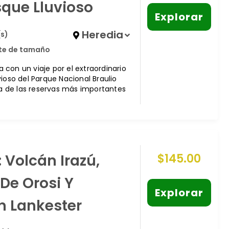
sque Lluvioso
Explorar
Heredia
(s)
ite de tamaño
cia con un viaje por el extraordinario
ioso del Parque Nacional Braulio
una de las reservas más importantes
: Volcán Irazú,
$
145.00
 De Orosi Y
Explorar
n Lankester