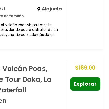
Alajuela
(s)
ite de tamaño
al Volcán Poas visitaremos la
oka, donde podrá disfrutar de un
desayuno típico y además de un
1: Volcán Poas,
$
189.00
e Tour Doka, La
Explorar
aterfall
en