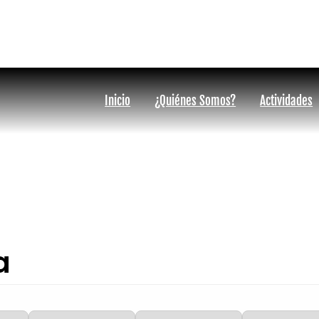
9 1949
info@iririatourscostarica.com
Inicio
¿Quiénes Somos?
Actividades
a