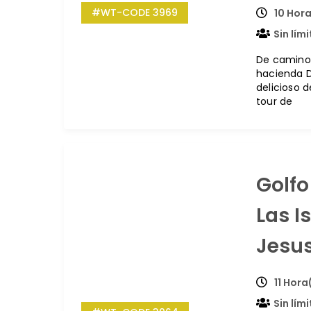
#WT-CODE 3969
10 Hora
Sin lím
De camino 
hacienda D
delicioso 
tour de
Golfo
Las I
Jesus
11 Hora
Sin lím