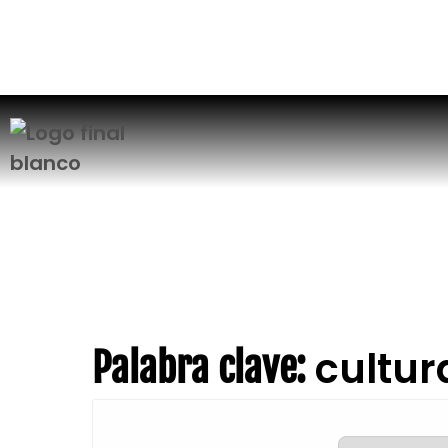
Juan Viñas, Cartago, Costa Rica
+506 8514 5536 / 837
cultur
Palabra clave: