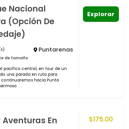
ue Nacional
Explorar
a (Opción De
edaje)
Puntarenas
(s)
ite de tamaño
l pacifico central, en tour de un
ndo una parada en ruta para
 continuaremos hacia Punta
 hermoso
1: Aventuras En
$
175.00