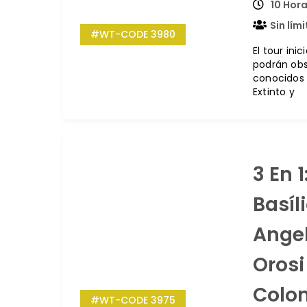
10 Hora
Sin lím
#WT-CODE 3980
El tour ini
podrán obs
conocidos 
Extinto y
3 En 1
Basíl
Angel
Orosi
Colon
#WT-CODE 3975