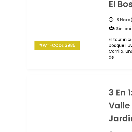
El Bo
8 Hora
Sin lím
El tour ini
#WT-CODE 3985
bosque lluv
Carrillo, 
de
3 En 1
Valle
Jardí