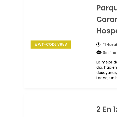
Parq
Carar
Hosp
#WT-CODE 3988
11 Hora
Sin lím
Lo mejor de
día, hacie
desayunar,
Leona, un
2 En 