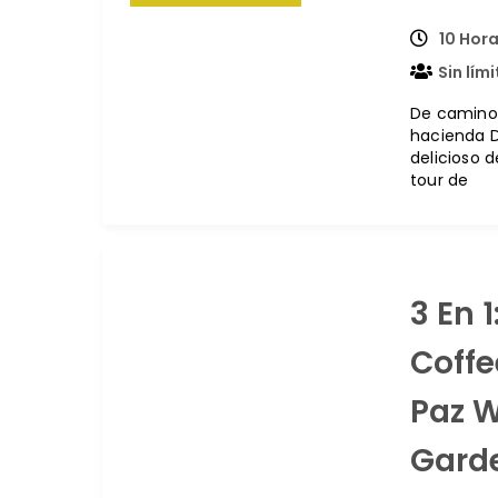
10 Hora
Sin lím
De camino 
hacienda D
delicioso 
tour de
3 En 
Coffe
Paz W
Gard