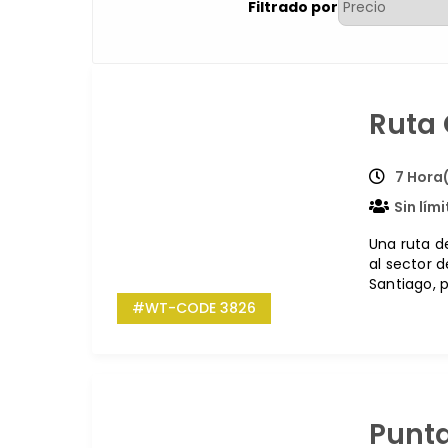
Filtrado por
Ruta 
7 Hora
Sin lím
Una ruta de
al sector d
Santiago, 
#WT-CODE 3826
Punta