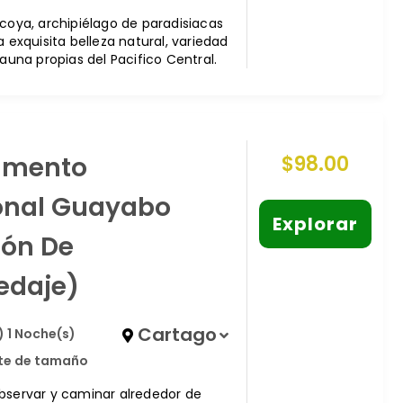
icoya, archipiélago de paradisiacas
a exquisita belleza natural, variedad
fauna propias del Pacifico Central.
mento
$
98.00
onal Guayabo
Explorar
ión De
edaje)
Cartago
) 1 Noche(s)
ite de tamaño
bservar y caminar alrededor de