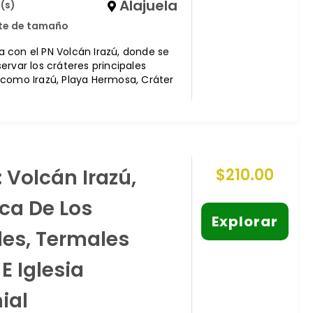
Alajuela
(s)
ite de tamaño
cia con el PN Volcán Irazú, donde se
ervar los cráteres principales
como Irazú, Playa Hermosa, Cráter
: Volcán Irazú,
$
210.00
ica De Los
Explorar
es, Termales
 E Iglesia
ial