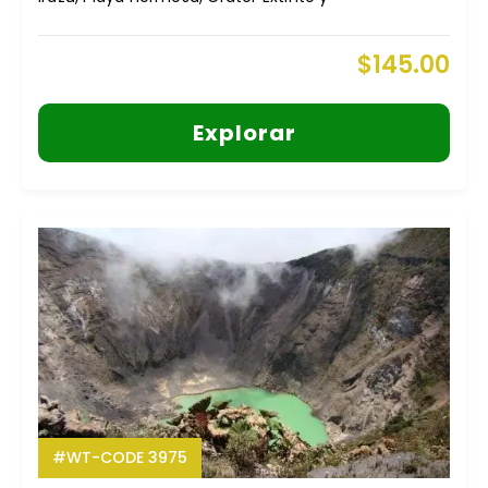
$
145.00
Explorar
#WT-CODE 3975