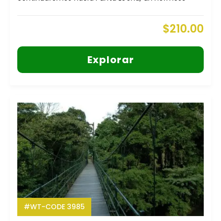
$
210.00
Explorar
#WT-CODE 3985