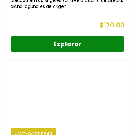
ubicada en Los Ángeles sur de Rio Cuarto de Grecia,
dicha laguna es de origen
$
120.00
Explorar
#WT-CODE 5240