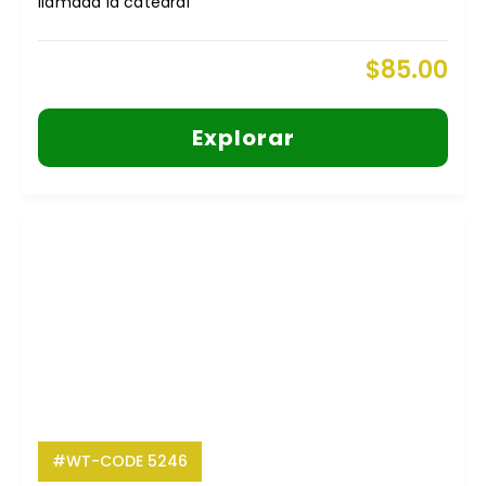
llamada la catedral
$
85.00
Explorar
#WT-CODE 5246