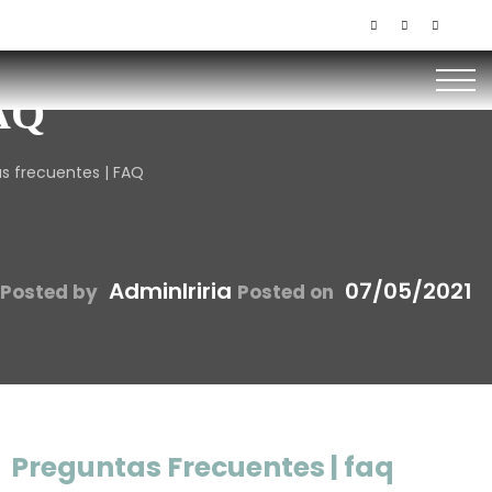
+506 85145536 / 8379-1949
recuentes |
AQ
s frecuentes | FAQ
AdminIriria
07/05/2021
Posted by
Posted on
Preguntas Frecuentes | faq