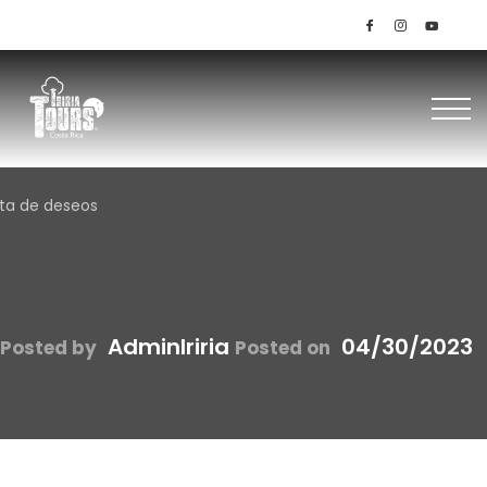
+506 85145536 / 8379-1949
e deseos
sta de deseos
AdminIriria
04/30/2023
Posted by
Posted on